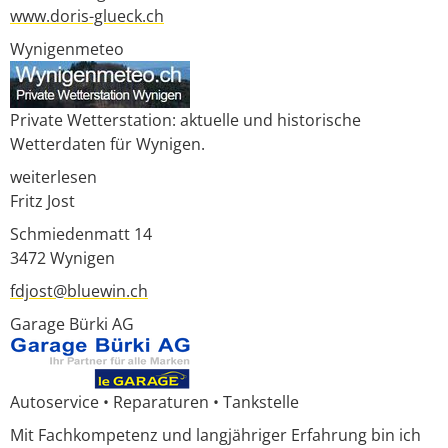
www.doris-glueck.ch
Wynigenmeteo
Private Wetterstation: aktuelle und historische
Wetterdaten für Wynigen.
weiterlesen
Fritz Jost
Schmiedenmatt 14
3472
Wynigen
fdjost@bluewin.ch
Garage Bürki AG
Auto­service • Repara­turen • Tankstelle
Mit Fach­kom­pe­tenz und lang­jähriger Erfah­rung bin ich