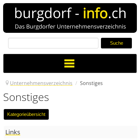
Toggle
Navigation
Unternehmensverzeichnis
/
Sonstiges
Sonstiges
Verzeichnis
Neuer Eintrag
News
Links