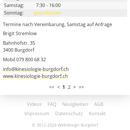
Samstag:
7:30
-
16:00
Sonntag:
geschlossen
Termine nach Vereinbarung, Samstag auf Anfrage
Brigit Stremlow
Bahnhofstr. 35
3400
Burgdorf
Mobil 079 800 68 32
info@kinesiologie-burgdorf.ch
www.kinesiologie-burgdorf.ch
<<
<
1
2
>
>>
Videos
FAQ
Neuigkeiten
AGB
Impressum
Datenschutz
Kontakt
© 2012-2024
Webdesign Burgdorf