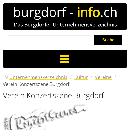
Toggle
Navigation
Unternehmensverzeichnis
/
Kultur
/
Vereine
/
Verein Konzertszene Burgdorf
Verein Konzertszene Burgdorf
Verzeichnis
Neuer Eintrag
News