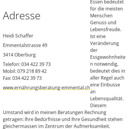
FAQ
Essen bedeutet
für die meisten
Adresse
Login
Menschen
Genuss und
Lebensfreude.
Heidi Schaffer
Ist eine
Veränderung
Emmentalstrasse 49
der
3414
Oberburg
Essgewohnheite
n notwendig,
Telefon: 034 422 39 73
bedeutet dies in
Mobil: 079 218 89 42
aller Regel auch
Fax: 034 422 39 73
eine Einbusse
www.ernährungsberatung-emmental.ch
an
Lebensqualität.
Diesem
Umstand wird in meinen Beratungen Rechnung
getragen: Ihre Bedürfnisse und Ihre Gesundheit stehen
gleichermassen im Zentrum der Aufmerksamkeit.