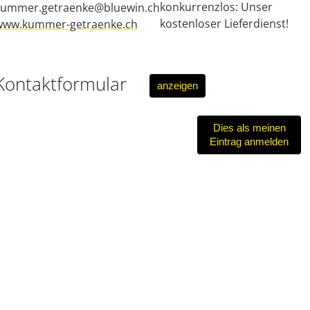
konkurrenzlos: Unser
kummer.getraenke@bluewin.ch
kostenloser Lieferdienst!
www.kummer-getraenke.ch
Kontaktformular
anzeigen
Dies als meinen
Eintrag anmelden