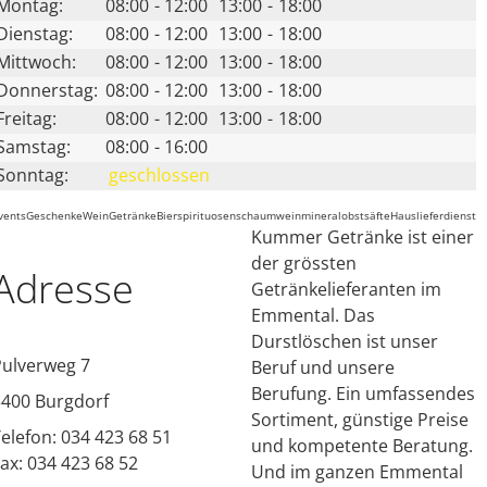
Montag:
08:00
-
12:00
13:00
-
18:00
Dienstag:
08:00
-
12:00
13:00
-
18:00
Mittwoch:
08:00
-
12:00
13:00
-
18:00
Donnerstag:
08:00
-
12:00
13:00
-
18:00
Freitag:
08:00
-
12:00
13:00
-
18:00
Samstag:
08:00
-
16:00
Sonntag:
geschlossen
vents
Geschenke
Wein
Getränke
Bier
spirituosen
schaumwein
mineral
obstsäfte
Hauslieferdienst
Kummer Getränke ist einer
der grössten
Adresse
Getränkelieferanten im
Emmental. Das
Durstlöschen ist unser
Pulverweg 7
Beruf und unsere
Berufung. Ein umfassendes
3400
Burgdorf
Sortiment, günstige Preise
elefon: 034 423 68 51
und kompetente Beratung.
ax: 034 423 68 52
Und im ganzen Emmental