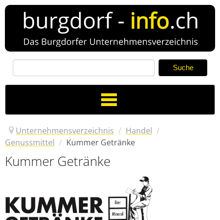
Toggle
Navigation
Unternehmensverzeichnis
/
Handel
/
Genussmittel
/
Kummer Getränke
Kummer Getränke
Verzeichnis
Neuer Eintrag
News