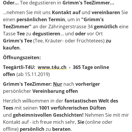
Oder...
Tee degustieren in
Grimm's TeeZimmer...
...nehmen Sie mit uns
Kontakt auf
und
vereinbaren
Sie
einen
persönlichen
Termin
, um in
"Grimm's
TeeZimmer"
an der Zähringerstrasse 34
gemütlich
eine
Tasse
Tee
zu
degustieren
... und
oder
vor Ort
Grimm's Tee
(Tee, Kräuter- oder Früchtetees)
zu
kaufen
.
Öffnungszeiten:
Teegärtli-T4U:
www.t4
u
.ch
- 365 Tage online
offen
(ab 15.11.2019)
Grimm's TeeZimmer:
N
ur
nach
vorheriger
persönlicher
Vereinbarung offen
Herzlich willkommen in der
fantastischen Welt des
Tees
mit seinen
1001 verführerischen Düften
und
geheimnisvollen Geschichten!
Nehmen Sie mit mir
Kontakt auf - ich freue mich sehr,
Sie
(online oder
offline)
persönlich
zu
beraten
.