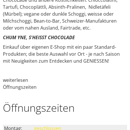
ChocoLade und andere Köstlichkeiten: Chioccolatini,
FAQ
Tartufi, Chocoplättli, Absinth-Pralinen, Nidletäfeli
Login
(Mürbel); vegane oder dunkle Schoggi, weisse oder
Milchschoggi, Bean-to-Bar, Schweizer-Manufakturen
oder vom nahen Ausland, Fairtrade, etc.
CHUM YNE, S'HEISST CHOCOLADE
Einkauf über eigenen E-Shop mit ein paar Standard-
Produkten; die beste Auswahl vor Ort - je nach Saison
mit Neuigkeiten zum Entdecken und GENIESSEN!
weiterlesen
Öffnungszeiten
Öffnungs­zeiten
Montag:
geschlossen