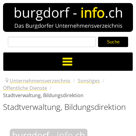
Toggle
Navigation
Unternehmensverzeichnis
/
Sonstiges
/
Öffentliche Dienste
/
Stadtverwaltung, Bildungsdirektion
Verzeichnis
Stadtverwaltung, Bildungsdirektion
Neuer Eintrag
News