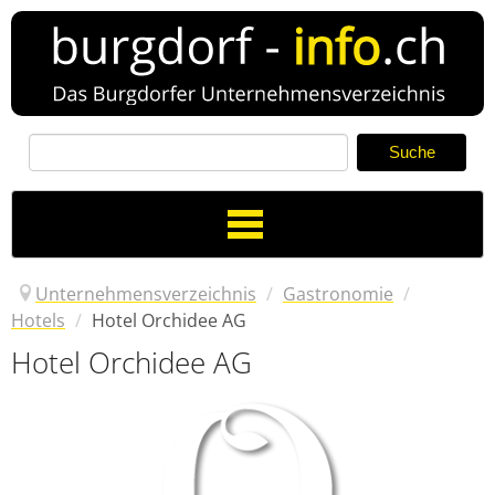
Toggle
Navigation
Unternehmensverzeichnis
/
Gastronomie
/
Hotels
/
Hotel Orchidee AG
Hotel Orchidee AG
Verzeichnis
Neuer Eintrag
News