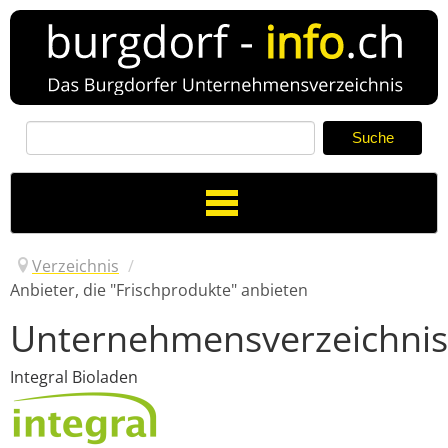
Toggle
Navigation
Verzeichnis
/
Anbieter, die "Frischprodukte" anbieten
Unternehmensverzeichnis
Verzeichnis
Neuer Eintrag
Integral Bioladen
News