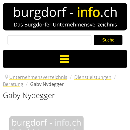
Toggle
Navigation
Unternehmensverzeichnis
/
Dienstleistungen
/
Beratung
/
Gaby Nydegger
Gaby Nydegger
Verzeichnis
Neuer Eintrag
News