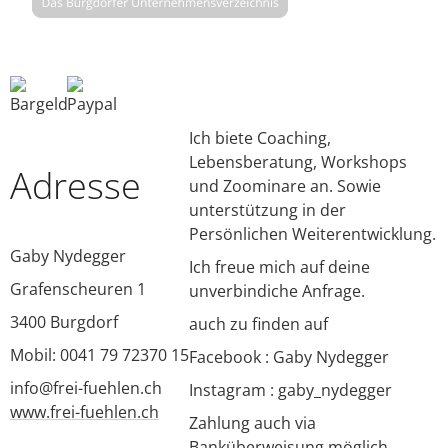
FAQ
Login
Ich biete Coaching,
Lebensberatung, Workshops
Adresse
und Zoominare an. Sowie
unterstützung in der
Persönlichen Weiterentwicklung.
Gaby Nydegger
Ich freue mich auf deine
Grafenscheuren 1
unverbindiche Anfrage.
3400
Burgdorf
auch zu finden auf
Mobil: 0041 79 72370 15
Facebook : Gaby Nydegger
info@frei-fuehlen.ch
Instagram : gaby_nydegger
www.frei-fuehlen.ch
Zahlung auch via
Banküberweisung möglich