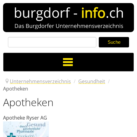
Toggle
Navigation
Unternehmensverzeichnis
/
Gesundheit
/
Apotheken
Apotheken
Verzeichnis
Neuer Eintrag
Apotheke Ryser AG
News