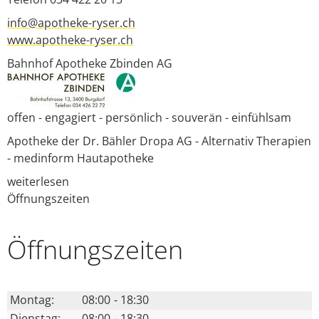
info@apotheke-ryser.ch
www.apotheke-ryser.ch
Bahnhof Apotheke Zbinden AG
offen - engagiert - persönlich - souverän - einfühlsam
Apotheke der Dr. Bähler Dropa AG - Alternativ Therapien
- medinform Hautapotheke
weiterlesen
Öffnungszeiten
Öffnungs­zeiten
Montag:
08:00
-
18:30
Dienstag:
08:00
-
18:30