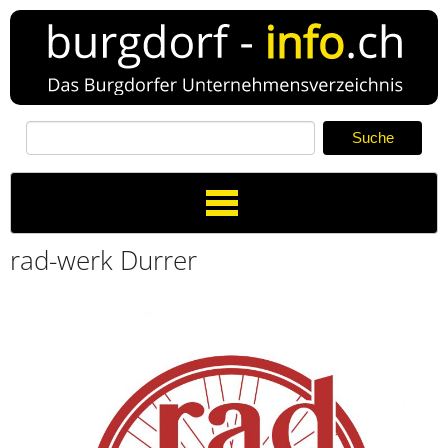
Toggle
Navigation
rad-werk Durrer
Verzeichnis
Neuer Eintrag
News